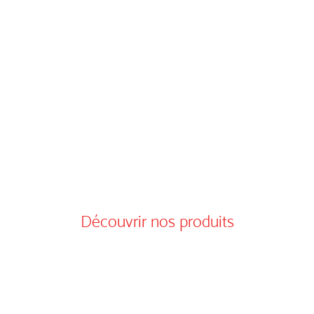
Poissons & produits de la
mer pour les pros.
Fraîcheur garantie, sourcing local,
découpe à façon. Alpes Marée, votre
partenaire de confiance pour des
produits marins d’exception.
Découvrir nos produits